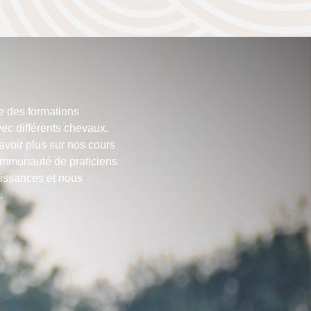
se des formations
ec différents chevaux.
voir plus sur nos cours
ommunauté de praticiens
issances et nous
.