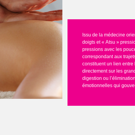
Issu de la médecine orien
doigts et « Atsu » press
pressions avec les pouc
correspondant aux traje
constituent un lien entre
directement sur les gran
digestion ou l’éliminatio
émotionnelles qui gouve