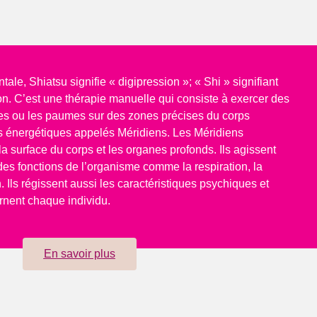
tale, Shiatsu signifie « digipression »; « Shi » signifiant
ion. C’est une thérapie manuelle qui consiste à exercer des
es ou les paumes sur des zones précises du corps
ts énergétiques appelés Méridiens. Les Méridiens
 la surface du corps et les organes profonds. Ils agissent
des fonctions de l’organisme comme la respiration, la
n. Ils régissent aussi les caractéristiques psychiques et
rnent chaque individu.
En savoir plus