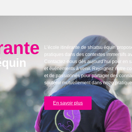
rante
L’école itinérante de shiatsu équin propo
pratiques dans des contextes immersifs av
équin
Contactez-nous dès aujourd’hui pour en sa
et événements à venir. Rejoignez notre c
et de passionnés pour partager des conna
soutenir mutuellement dans notre pratique
En savoir plus