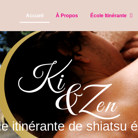
Accueil
À Propos
École Itinérante
e itinérante de shiatsu 