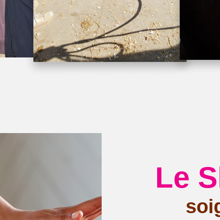
Le S
soi