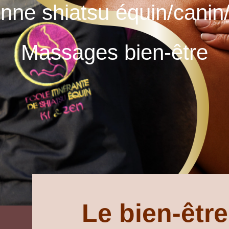
enne shiatsu équin/cani
Massages bien-être
Le bien-être