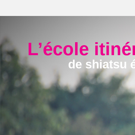
L’école itiné
de shiatsu 