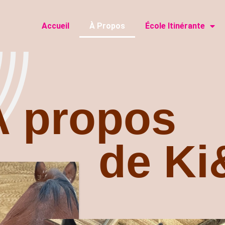
Accueil
À Propos
École Itinérante
À propos
de Ki