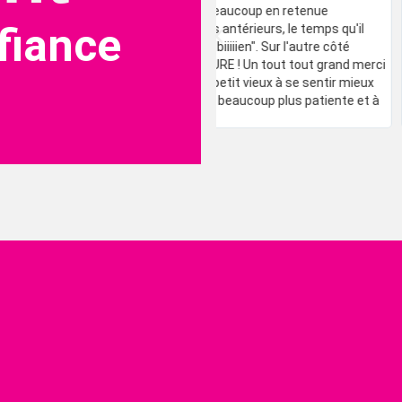
e
Beaucoup en retenue
fiance
 des antérieurs, le temps qu'il
 du biiiiien". Sur l'autre côté
est DURE ! Un tout tout grand merci
er mon petit vieux à se sentir mieux
à être beaucoup plus patiente et à