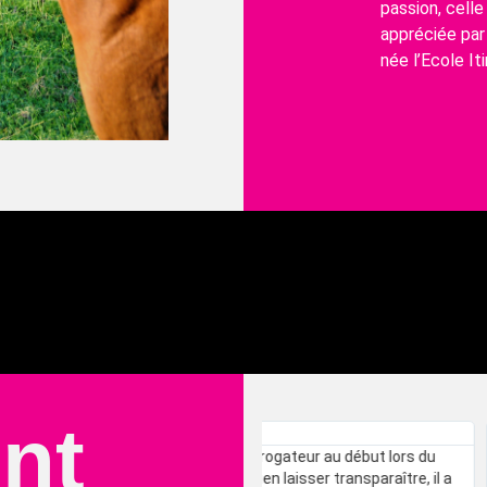
passion, cell
appréciée par
née l’Ecole It
ont
Pierre-Alain Bounameau
u interrogateur au début lors du
Bonjour Evelyne, Je te remercie
 ne rien laisser transparaître, il a