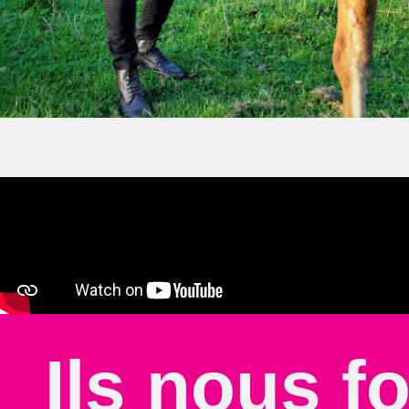
Ils nous f
Chloe Splieth
Merci beaucoup ! J'ai déjà pu tester sur papy W. Si il était un pe
travail sur le méridien de la vessie et très fort sur la réserve pour