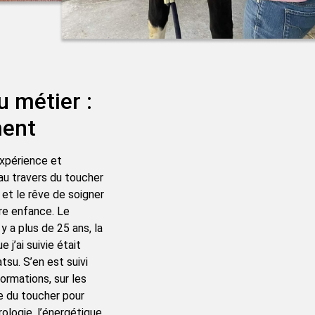
u métier :
ent
expérience et
n au travers du toucher
et le rêve de soigner
dre enfance. Le
 y a plus de 25 ans, la
j’ai suivie était
tsu. S’en est suivi
ormations, sur les
ce du toucher pour
rologie, l’énergétique,