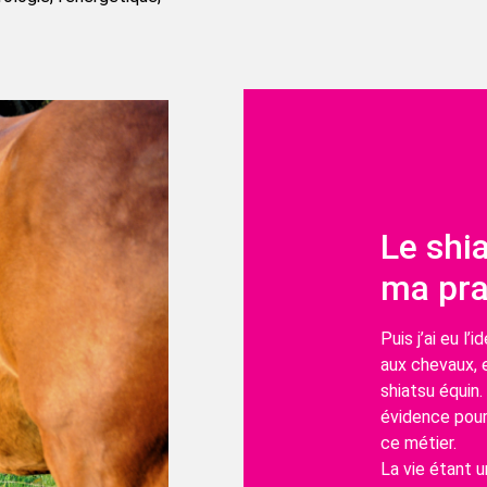
Le shi
ma pra
Puis j’ai eu l
aux chevaux, e
shiatsu équin
évidence pour
ce métier.
La vie étant u