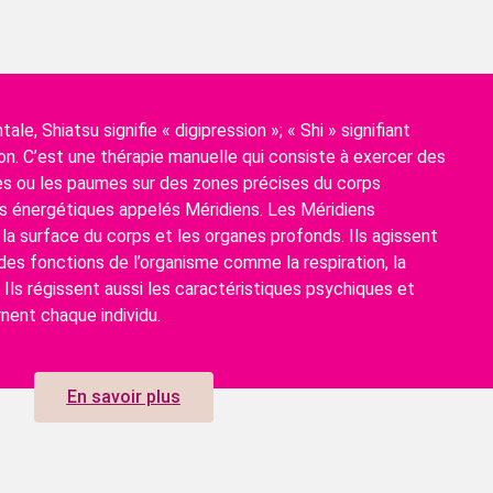
ale, Shiatsu signifie « digipression »; « Shi » signifiant
on. C’est une thérapie manuelle qui consiste à exercer des
es ou les paumes sur des zones précises du corps
s énergétiques appelés Méridiens. Les Méridiens
 la surface du corps et les organes profonds. Ils agissent
des fonctions de l’organisme comme la respiration, la
n. Ils régissent aussi les caractéristiques psychiques et
nent chaque individu.
En savoir plus