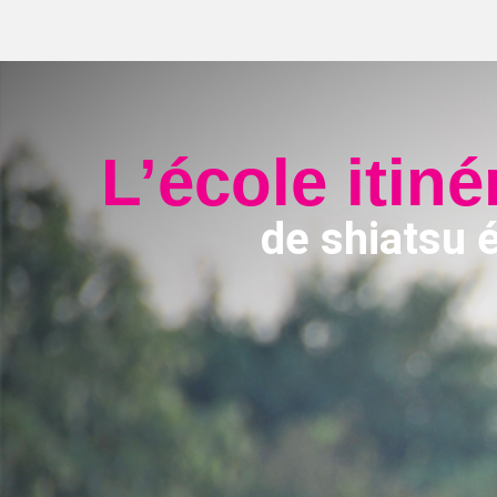
L’école itiné
de shiatsu 