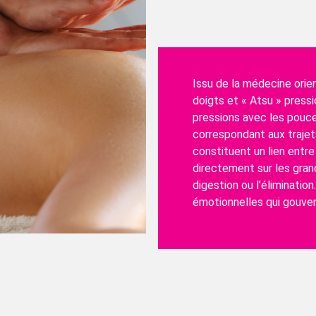
Issu de la médecine orient
doigts et « Atsu » pressi
pressions avec les pouc
correspondant aux trajet
constituent un lien entre
directement sur les gran
digestion ou l’éliminatio
émotionnelles qui gouver