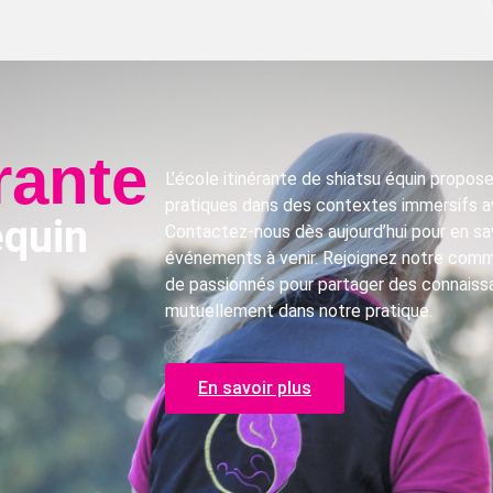
rante
L’école itinérante de shiatsu équin propos
pratiques dans des contextes immersifs a
équin
Contactez-nous dès aujourd’hui pour en sav
événements à venir. Rejoignez notre comm
de passionnés pour partager des connaiss
mutuellement dans notre pratique.
En savoir plus