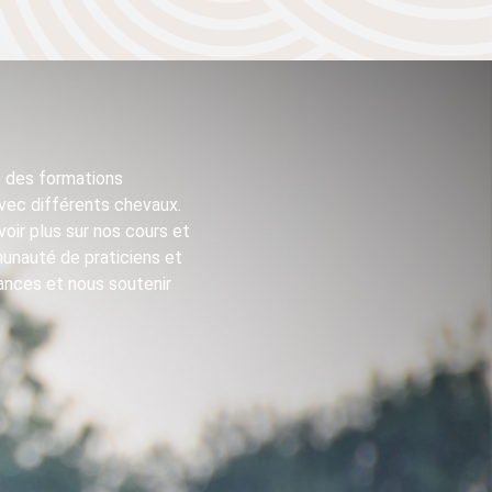
e des formations
vec différents chevaux.
oir plus sur nos cours et
unauté de praticiens et
ances et nous soutenir