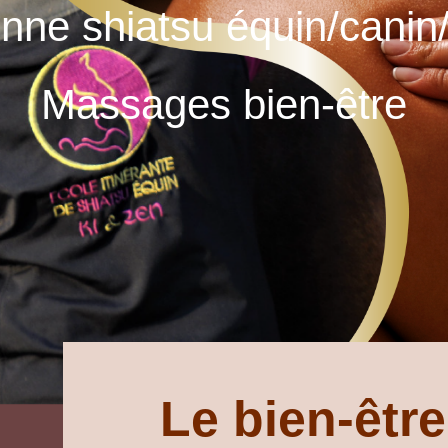
enne shiatsu équin/cani
Massages bien-être
Le bien-être